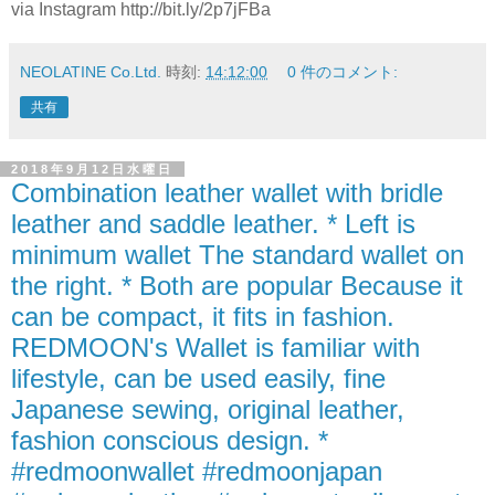
via Instagram http://bit.ly/2p7jFBa
NEOLATINE Co.Ltd.
時刻:
14:12:00
0 件のコメント:
共有
2018年9月12日水曜日
Combination leather wallet with bridle
leather and saddle leather. * Left is
minimum wallet The standard wallet on
the right. * Both are popular Because it
can be compact, it fits in fashion.
REDMOON's Wallet is familiar with
lifestyle, can be used easily, fine
Japanese sewing, original leather,
fashion conscious design. *
#redmoonwallet #redmoonjapan