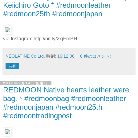
Keiichiro Goto * #redmoonleather
#redmoon25th #redmoonjapan
via Instagram http://bit.ly/2xjFmBH
NEOLATINE Co.Ltd.
時刻:
16:12:00
0 件のコメント:
共有
2018年9月14日金曜日
REDMOON Native hearts leather were
bag. * #redmoonbag #redmoonleather
#redmoonjapan #redmoon25th
#redmoontradingpost