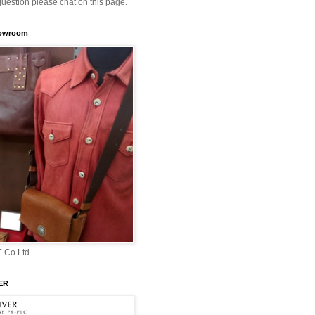
question please chat on this page.
howroom
 Co.Ltd.
ER