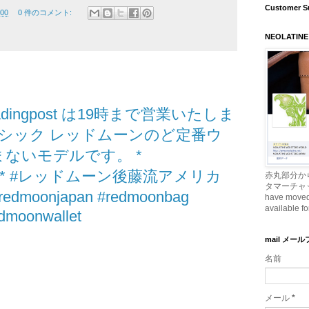
Customer S
:00
0 件のコメント:
NEOLATINE
radingpost は19時まで営業いたしま
ーシック レッドムーンのど定番ウ
まないモデルです。 *
goto * #レッドムーン後藤流アメリカ
赤丸部分か
タマーチャッ
oonjapan #redmoonbag
have moved t
available fo
dmoonwallet
mail メー
名前
メール
*