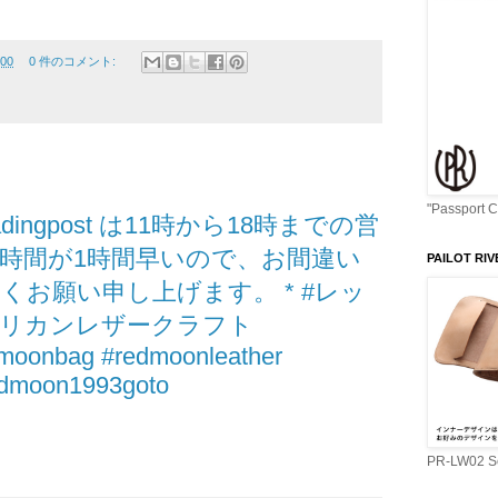
:00
0 件のコメント:
"Passport 
radingpost は11時から18時までの営
時間が1時間早いので、お間違い
PAILOT RIV
くお願い申し上げます。 * #レッ
メリカンレザークラフト
moonbag #redmoonleather
edmoon1993goto
PR-LW02 Se