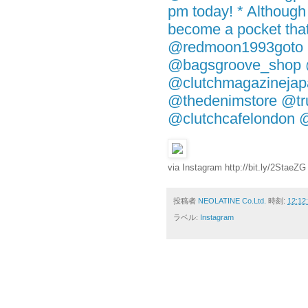
pm today! * Although i
become a pocket that
@redmoon1993goto 
@bagsgroove_shop 
@clutchmagazineja
@thedenimstore @tru
@clutchcafelondon 
via Instagram http://bit.ly/2StaeZG
投稿者
NEOLATINE Co.Ltd.
時刻:
12:12
ラベル:
Instagram