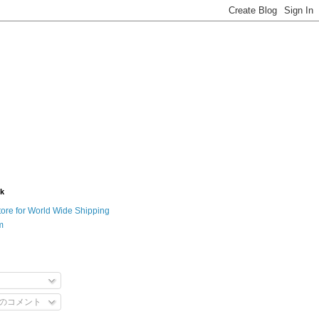
nk
tore for World Wide Shipping
m
のコメント