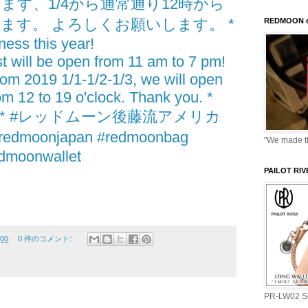
ます、1/4から通常通り12時から
ます。 よろしくお願いします。 *
REDMOON e
iness this year!
 will be open from 11 am to 7 pm!
rom 2019 1/1-1/2-1/3, we will open
om 12 to 19 o'clock. Thank you. *
goto * #レッドムーン後藤流アメリカ
oonjapan #redmoonbag
"We made thi
dmoonwallet
PAILOT RI
:00
0 件のコメント:
PR-LW02 Se