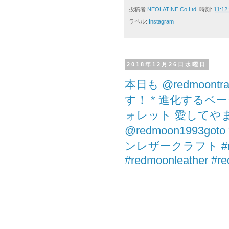
投稿者
NEOLATINE Co.Ltd.
時刻:
11:12
ラベル:
Instagram
2018年12月26日水曜日
本日も @redmoont
す！ * 進化するベ
ォレット 愛してや
@redmoon1993
ンレザークラフト #redm
#redmoonleather #re