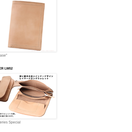
Case"
ER LW02
ries Special