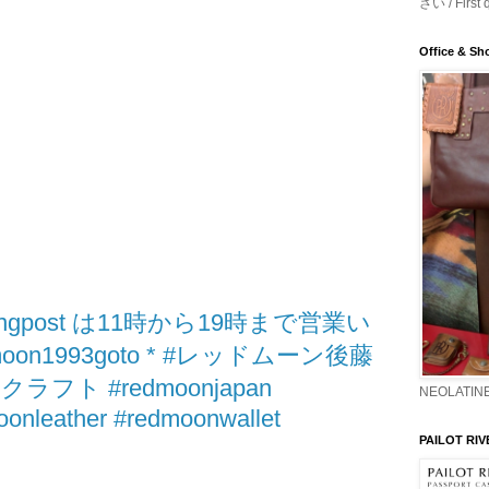
さい / First 
Office & S
adingpost は11時から19時まで営業い
oon1993goto * #レッドムーン後藤
ト #redmoonjapan
NEOLATINE
onleather #redmoonwallet
PAILOT RIV