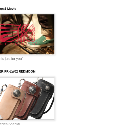
ps1 Movie
s just for you"
VER PR-LW02 REDMOON
ries Special