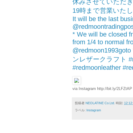
休みさせていただき
19時まで営業いたし
It will be the last bus
@redmoontradingpost
* We will be closed f
from 1/4 to normal fr
@redmoon1993
ンレザークラフト #redm
#redmoonleather #re
via Instagram http://bit.ly/2LFZtAP
投稿者
NEOLATINE Co.Ltd.
時刻:
12:12
ラベル:
Instagram