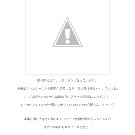
開け閉めはスナップボタンになっています。
手帳型スマホケースだと開閉が頻繁になり、留め具は傷みやすいですよね↓
こちらのiPhoneケースは留め具がフラップ(蓋)式になっており、
しっかりとしたレザー素材を使っているのでその心配もありません♡
本体と同じ大きさに作られたフラップは開け閉めもスムーズで◎
片手での開閉も簡単に出来ますよ！