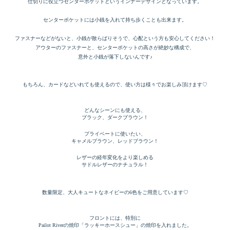
仕切りに役立つセンターポケットというインナーデザインとなっています。
センターポケットには小銭を入れて持ち歩くことも出来ます。
ファスナーなどがないと、小銭が散らばりそうで、心配という方も安心してください！
アウターのファスナーと、センターポケットの高さが絶妙な構成で、
意外と小銭が落下しないんです♪
もちろん、カードなどいれても使えるので、使い方は様々でお楽しみ頂けます♡
どんなシーンにも使える、
ブラック、ダークブラウン！
プライベートに使いたい、
キャメルブラウン、レッドブラウン！
レザーの経年変化をより楽しめる
サドルレザーのナチュラル！
数量限定、大人キュートなネイビーの6色をご用意しています♡
フロントには、特別に
Pailot Riverの焼印「ラッキーホースシュー」の焼印を入れました。