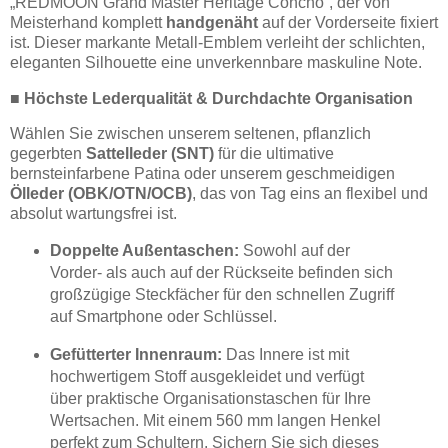
„REDMOON Grand Master Heritage Concho“, der von
Meisterhand komplett
handgenäht
auf der Vorderseite fixiert
ist. Dieser markante Metall-Emblem verleiht der schlichten,
eleganten Silhouette eine unverkennbare maskuline Note.
■ Höchste Lederqualität & Durchdachte Organisation
Wählen Sie zwischen unserem seltenen, pflanzlich
gegerbten
Sattelleder (SNT)
für die ultimative
bernsteinfarbene Patina oder unserem geschmeidigen
Ölleder (OBK/OTN/OCB)
, das von Tag eins an flexibel und
absolut wartungsfrei ist.
Doppelte Außentaschen:
Sowohl auf der
Vorder- als auch auf der Rückseite befinden sich
großzügige Steckfächer für den schnellen Zugriff
auf Smartphone oder Schlüssel.
Gefütterter Innenraum:
Das Innere ist mit
hochwertigem Stoff ausgekleidet und verfügt
über praktische Organisationstaschen für Ihre
Wertsachen. Mit einem 560 mm langen Henkel
perfekt zum Schultern. Sichern Sie sich dieses