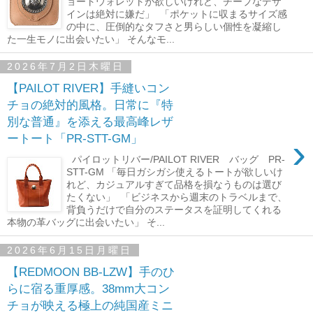
ョートウォレットが欲しいけれど、チープなデザ
インは絶対に嫌だ」 「ポケットに収まるサイズ感
の中に、圧倒的なタフさと男らしい個性を凝縮し
た一生モノに出会いたい」 そんなモ...
2026年7月2日木曜日
【PAILOT RIVER】手縫いコン
チョの絶対的風格。日常に『特
別な普通』を添える最高峰レザ
›
ートート「PR-STT-GM」
パイロットリバー/PAILOT RIVER バッグ PR-
STT-GM 「毎日ガシガシ使えるトートが欲しいけ
れど、カジュアルすぎて品格を損なうものは選び
たくない」 「ビジネスから週末のトラベルまで、
背負うだけで自分のステータスを証明してくれる
本物の革バッグに出会いたい」 そ...
2026年6月15日月曜日
【REDMOON BB-LZW】手のひ
らに宿る重厚感。38mm大コン
チョが映える極上の純国産ミニ