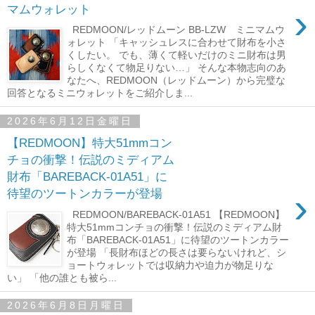
›
マムウォレット
REDMOON/レッドムーン BB-LZW ミニマムウ
ォレット 「キャッシュレスに合わせて財布を小さ
くしたい。 でも、薄くて軽いだけのミニ財布は男
らしくなくて物足りない…」 そんな本物志向のあ
なたへ、REDMOON（レッドムーン）から完璧な
回答となるミニウォレットをご紹介しま...
2026年6月12日金曜日
【REDMOON】特大51mmコン
チョの衝撃！伝説のミディアム
財布「BAREBACK-01A51」に
›
待望のツートンカラーが登場
REDMOON/BAREBACK-01A51 【REDMOON】
特大51mmコンチョの衝撃！伝説のミディアム財
布「BAREBACK-01A51」に待望のツートンカラー
が登場 「長財布ほどの長さは要らないけれど、シ
ョートウォレットでは収納力や迫力が物足りな
い」 「他の誰とも被ら...
2026年6月8日月曜日