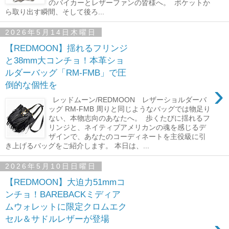
のバイカーとレザーファンの皆様へ。 ポケットか
ら取り出す瞬間、そして後ろ...
2026年5月14日木曜日
【REDMOON】揺れるフリンジ
と38mm大コンチョ！本革ショ
ルダーバッグ「RM-FMB」で圧
›
倒的な個性を
レッドムーン/REDMOON レザーショルダーバ
ッグ RM-FMB 周りと同じようなバッグでは物足り
ない、本物志向のあなたへ。 歩くたびに揺れるフ
リンジと、ネイティブアメリカンの魂を感じるデ
ザインで、あなたのコーディネートを主役級に引
き上げるバッグをご紹介します。 本日は、...
2026年5月10日日曜日
【REDMOON】大迫力51mmコ
ンチョ！BAREBACKミディア
ムウォレットに限定クロムエク
セル＆サドルレザーが登場