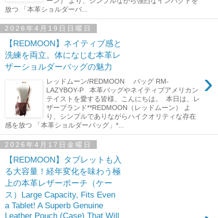
ーン） より、シンプルながら強烈なインパクトを
放つ 「本革ショルダーバ...
2026年4月19日日曜日
【REDMOON】ネイティブ感と
洗練を両立。体になじむ本革レ
ザーショルダーバッグの魅力
›
レッドムーン/REDMOON バッグ RM-
LAZYBOY-P 本革バッグやネイティブアメリカン
テイストを愛する皆様、こんにちは。 本日は、レ
ザーブランド**REDMOON（レッドムーン） よ
り、シンプルでありながらハイクオリティな存在
感を放つ 「本革ショルダーバッグ」*...
2026年4月17日金曜日
【REDMOON】タブレットも入
る大容量！経年変化を味わう極
上の本革レザーポーチ（ケー
ス）Large Capacity, Fits Even
a Tablet! A Superb Genuine
Leather Pouch (Case) That Will