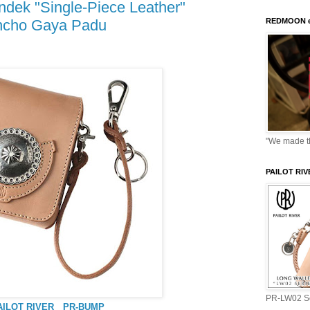
ek "Single-Piece Leather"
REDMOON e
ncho Gaya Padu
"We made thi
PAILOT RI
PR-LW02 Se
AILOT RIVER PR-BUMP