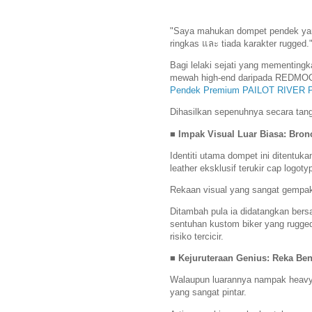
"Saya mahukan dompet pendek yang
ringkas และ tiada karakter rugged.
Bagi lelaki sejati yang mementingkan
mewah high-end daripada REDMO
Pendek Premium PAILOT RIVER
Dihasilkan sepenuhnya secara tangan
■ Impak Visual Luar Biasa: Bron
Identiti utama dompet ini ditentu
leather eksklusif terukir cap logot
Rekaan visual yang sangat gempa
Ditambah pula ia didatangkan bers
sentuhan kustom biker yang rugged
risiko tercicir.
■ Kejuruteraan Genius: Reka Be
Walaupun luarannya nampak heavy-d
yang sangat pintar.