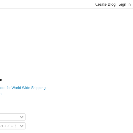
nk
tore for World Wide Shipping
m
のコメント