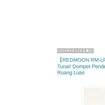
2026年6月14日日曜日
【REDMOON RM-LPW】
Tunai! Dompet Pende
Ruang Luas