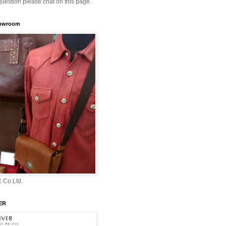
question please chat on this page.
howroom
 Co.Ltd.
ER