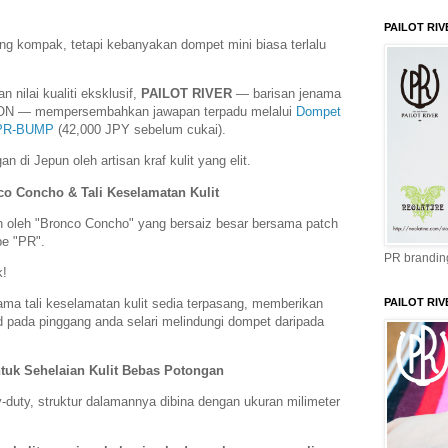
PAILOT RIV
 kompak, tetapi kebanyakan dompet mini biasa terlalu
"
 nilai kualiti eksklusif,
PAILOT RIVER
— barisan jenama
ON — mempersembahkan jawapan terpadu melalui
Dompet
 PR-BUMP
(42,000 JPY sebelum cukai).
 di Jepun oleh artisan kraf kulit yang elit.
co Concho & Tali Keselamatan Kulit
kan oleh "Bronco Concho" yang bersaiz besar bersama patch
ype "PR".
PR branding
k!
PAILOT RIV
ama tali keselamatan kulit sedia terpasang, memberikan
 pada pinggang anda selari melindungi dompet daripada
ntuk Sehelaian Kulit Bebas Potongan
uty, struktur dalamannya dibina dengan ukuran milimeter