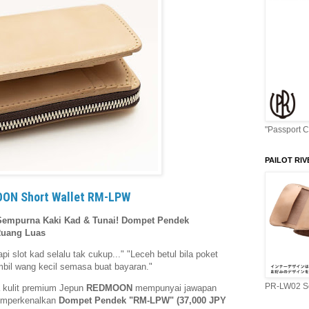
"Passport 
PAILOT RIV
ON Short Wallet RM-LPW
purna Kaki Kad & Tunai! Dompet Pendek
Ruang Luas
slot kad selalu tak cukup..." "Leceh betul bila poket
ambil wang kecil semasa buat bayaran."
PR-LW02 Se
a kulit premium Jepun
REDMOON
mempunyai jawapan
memperkenalkan
Dompet Pendek "RM-LPW" (37,000 JPY