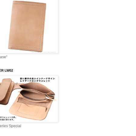
Case"
ER LW02
ries Special