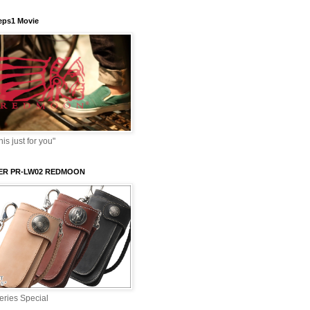
ps1 Movie
s just for you"
VER PR-LW02 REDMOON
ries Special