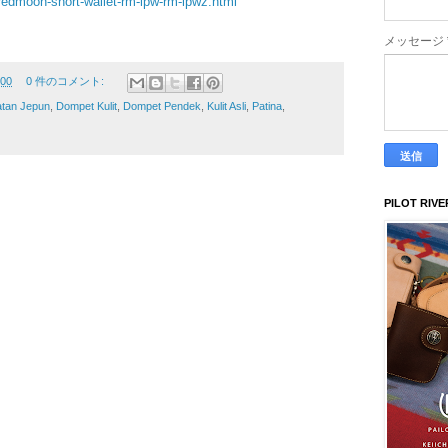
/redmoon-short-wallet-rm-lpw-rm-lpwz.html
メッセージ
:00
0 件のコメント:
tan Jepun
,
Dompet Kulit
,
Dompet Pendek
,
Kulit Asli
,
Patina
,
PILOT RIVE