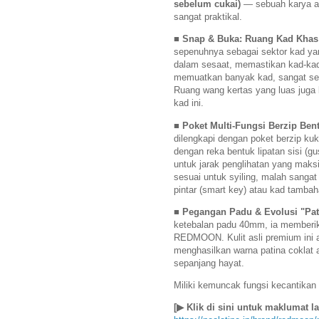
sebelum cukai)
— sebuah karya ag
sangat praktikal.
■ Snap & Buka: Ruang Kad Khas 
sepenuhnya sebagai sektor kad ya
dalam sesaat, memastikan kad-kad
memuatkan banyak kad, sangat se
Ruang wang kertas yang luas juga
kad ini.
■ Poket Multi-Fungsi Berzip Ben
dilengkapi dengan poket berzip ku
dengan reka bentuk lipatan sisi (g
untuk jarak penglihatan yang mak
sesuai untuk syiling, malah sangat
pintar (smart key) atau kad tamba
■ Pegangan Padu & Evolusi "Pa
ketebalan padu 40mm, ia memberik
REDMOON. Kulit asli premium ini 
menghasilkan warna patina coklat a
sepanjang hayat.
Miliki kemuncak fungsi kecantikan
[▶ Klik di sini untuk maklumat