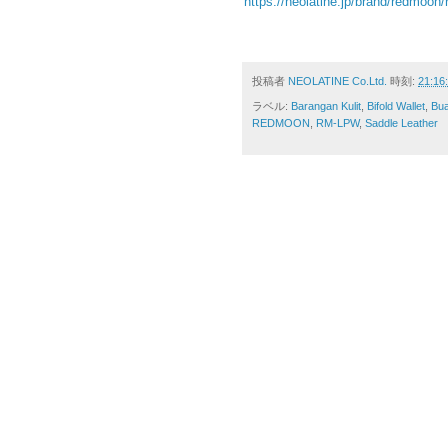
https://neolatine.jp/brand/redmoon
投稿者
NEOLATINE Co.Ltd.
時刻:
21:16
ラベル:
Barangan Kulit
,
Bifold Wallet
,
Bua
REDMOON
,
RM-LPW
,
Saddle Leather