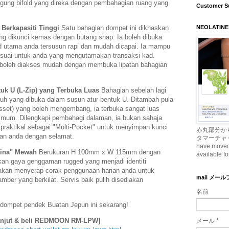
ung bifold yang direka dengan pembahagian ruang yang
Customer S
NEOLATINE
Berkapasiti Tinggi
Satu bahagian dompet ini dikhaskan
ng dikunci kemas dengan butang snap. Ia boleh dibuka
 utama anda tersusun rapi dan mudah dicapai. Ia mampu
suai untuk anda yang mengutamakan transaksi kad.
 boleh diakses mudah dengan membuka lipatan bahagian
tuk U (L-Zip) yang Terbuka Luas
Bahagian sebelah lagi
kuh yang dibuka dalam susun atur bentuk U. Ditambah pula
usset) yang boleh mengembang, ia terbuka sangat luas
simum. Dilengkapi pembahagi dalaman, ia bukan sahaja
 praktikal sebagai "Multi-Pocket" untuk menyimpan kunci
赤丸部分か
han anda dengan selamat.
タマーチャッ
have moved t
tina" Mewah
Berukuran H 100mm x W 115mm dengan
available fo
an gaya genggaman rugged yang menjadi identiti
akan menyerap corak penggunaan harian anda untuk
mail メー
mber yang berkilat. Servis baik pulih disediakan
名前
 dompet pendek Buatan Jepun ini sekarang!
 lanjut & beli REDMOON RM-LPW]
メール
*