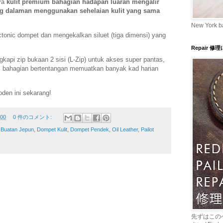
aya
kulit premium bahagian hadapan luaran mengalir
ing dalaman menggunakan sehelaian kulit yang sama
New York b
onic dompet dan mengekalkan siluet (tiga dimensi) yang
Repair 修
gkapi zip bukaan 2 sisi (L-Zip) untuk akses super pantas,
i bahagian bertentangan memuatkan banyak kad harian
oden ini sekarang!
:00
0 件のコメント:
,
Buatan Jepun
,
Dompet Kulit
,
Dompet Pendek
,
Oil Leather
,
Pailot
先ずはこの