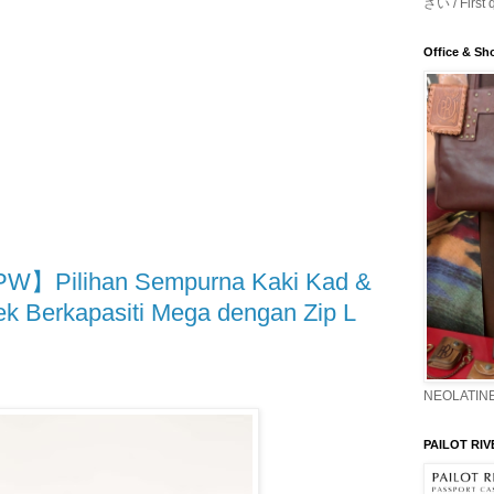
さい / First 
Office & S
Pilihan Sempurna Kaki Kad &
k Berkapasiti Mega dengan Zip L
NEOLATINE
PAILOT RIV