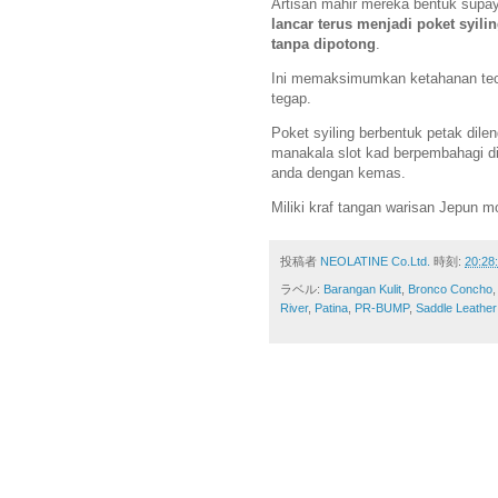
Artisan mahir mereka bentuk sup
lancar terus menjadi poket syil
tanpa dipotong
.
Ini memaksimumkan ketahanan tect
tegap.
Poket syiling berbentuk petak dilen
manakala slot kad berpembahagi d
anda dengan kemas.
Miliki kraf tangan warisan Jepun m
投稿者
NEOLATINE Co.Ltd.
時刻:
20:28
ラベル:
Barangan Kulit
,
Bronco Concho
River
,
Patina
,
PR-BUMP
,
Saddle Leather