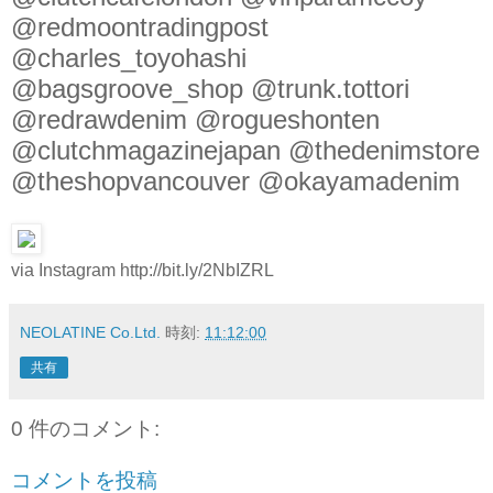
@redmoontradingpost
@charles_toyohashi
@bagsgroove_shop @trunk.tottori
@redrawdenim @rogueshonten
@clutchmagazinejapan @thedenimstore
@theshopvancouver @okayamadenim
via Instagram http://bit.ly/2NbIZRL
NEOLATINE Co.Ltd.
時刻:
11:12:00
共有
0 件のコメント:
コメントを投稿