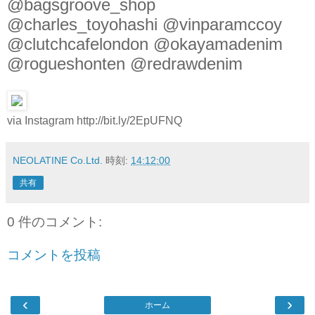
@bagsgroove_shop
@charles_toyohashi @vinparamccoy
@clutchcafelondon @okayamadenim
@rogueshonten @redrawdenim
via Instagram http://bit.ly/2EpUFNQ
NEOLATINE Co.Ltd.
時刻:
14:12:00
共有
0 件のコメント:
コメントを投稿
‹
›
ホーム