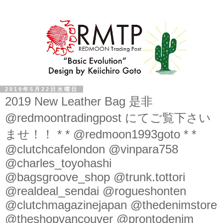
2019年5月22日水曜日
2019 New Leather Bag 是非
@redmoontradingpost にてご覧下さい
ませ！！ * * @redmoon1993goto * *
@clutchcafelondon @vinpara758
@charles_toyohashi
@bagsgroove_shop @trunk.tottori
@realdeal_sendai @rogueshonten
@clutchmagazinejapan @thedenimstore
@theshopvancouver @prontodenim