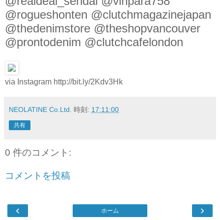
@realdeal_sendai @vinpara758
@rogueshonten @clutchmagazinejapan
@thedenimstore @theshopvancouver
@prontodenim @clutchcafelondon
via Instagram http://bit.ly/2Kdv3Hk
NEOLATINE Co.Ltd.
時刻:
17:11:00
共有
0 件のコメント:
コメントを投稿
‹
›
ホーム