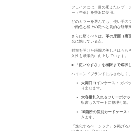
フェイスには、目の肥えたレザーフ
ー（牛革）を贅沢に使用。
どのカラーを選んでも、使い手の
い飴色と極上の艶へと劇的な経年
さらに驚くべきは、
革の床面（裏
念に施している点。
財布を開けた瞬間の美しさはもち
久性も飛躍的に向上しています。
■ 「使いやすさ」を極限まで追求
ハイエンドブランドにふさわしく
大開口コインケース：
ガバッ
り出せます。
大容量札入れ＆フリーポケッ
収書もスマートに整理可能。
10箇所の個別カードケース：
きます。
「進化するベーシック」を掲げる