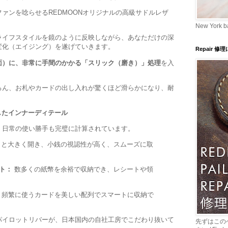
ァンを唸らせるREDMOONオリジナルの高級サドルレザ
New York b
ライフスタイルを鏡のように反映しながら、あなただけの深
変化（エイジング）を遂げていきます。
Repair 修
面）に、非常に手間のかかる「スリック（磨き）」処理
を入
ろん、お札やカードの出し入れが驚くほど滑らかになり、耐
したインナーディテール
、日常の使い勝手も完璧に計算されています。
と大きく開き、小銭の視認性が高く、スムーズに取
ト：
数多くの紙幣を余裕で収納でき、レシートや領
頻繁に使うカードを美しい配列でスマートに収納で
パイロットリバーが、日本国内の自社工房でこだわり抜いて
先ずはこの