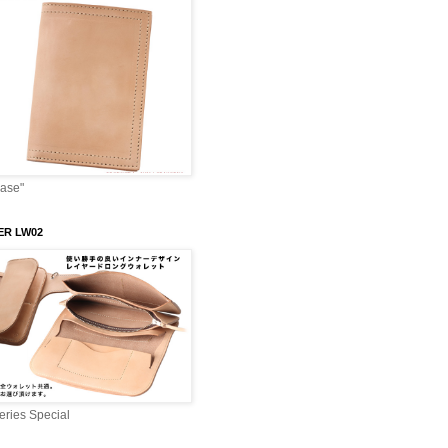
Case"
ER LW02
ries Special