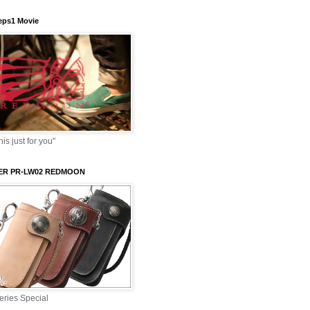
ps1 Movie
s just for you"
VER PR-LW02 REDMOON
ries Special