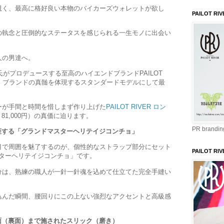
覗く、最高に格好良い本物のバイカーズウォレットが欲し
PAILOT RIV
の執念と圧倒的なステータスを感じられる一生モノに出会い
人の男達へ。
氏がプロデュースする至高のハイエンドブランドPAILOT
ら、ブランドの真髄を体現するスタンダードモデルにして最
ーが手間と時間を惜しまず作り上げた
PAILOT RIVER ロン
 81,000円）の真価に迫ります。
PR branding
座する「グランドマスターヘリテイジコンチョ」
目で周囲を魅了するのが、個性的なストラップ部分にセット
PAILOT RIV
スターヘリテイジコンチョ」です。
分は、熟練の職人が一針一針魂を込めて仕立てた完全手縫い
込んだ瞬間、腰回りにこの上ない強烈なアクセントと高級感
面（裏面）まで施されたスリック（磨き）