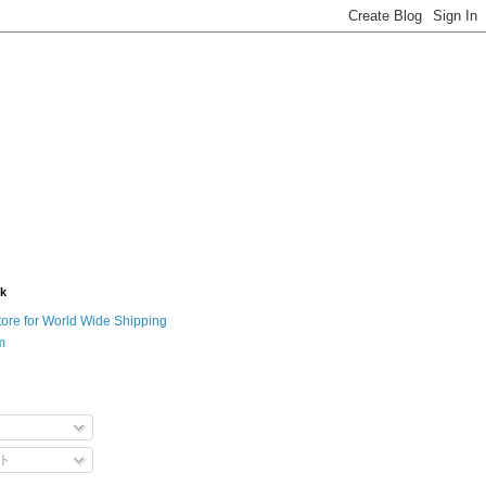
nk
tore for World Wide Shipping
m
ト