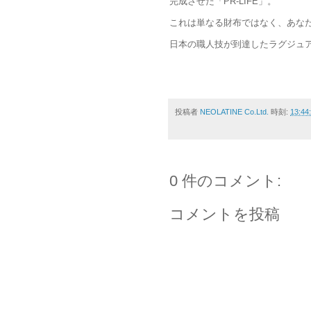
完成させた「PR-LIFE」。
これは単なる財布ではなく、あな
日本の職人技が到達したラグジュ
投稿者
NEOLATINE Co.Ltd.
時刻:
13:44
0 件のコメント:
コメントを投稿