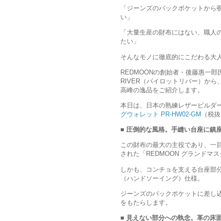
「ジーンズのバックポケットから
い」
「大量生産の財布にはない、職人
たい」
そんなモノに徹底的にこだわる大
REDMOONの創始者・後藤惠一郎
RIVER（パイロットリバー）か
高峰の逸品をご紹介します。
本日は、日本の熟練レザービルダ
グウォレット PR-HW02-GM
（税抜
■ 圧倒的な風格。手縫い台座に鎮
この財布の最大の主役であり、一
された「REDMOON グランドマ
しかも、コンチョを支える台座部
（ハンドソーイング）仕様。
ジーンズのバックポケットに差し
をもたらします。
■ 見えない部分への執念。革の床