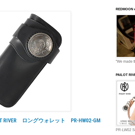
REDMOON e
"We made thi
PAILOT RI
 RIVER ロングウォレット PR-HW02-GM
PR-LW02 Se