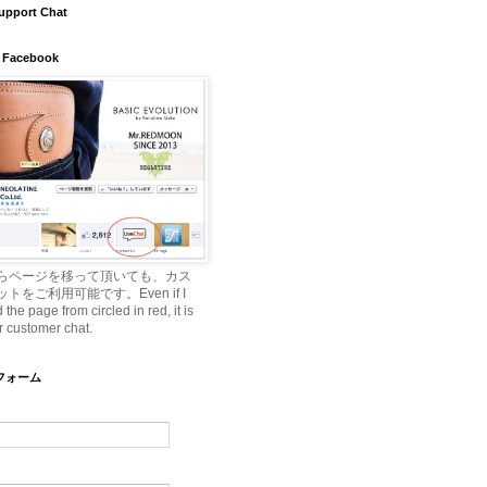
upport Chat
 Facebook
らページを移って頂いても、カス
トをご利用可能です。Even if I
he page from circled in red, it is
r customer chat.
ルフォーム