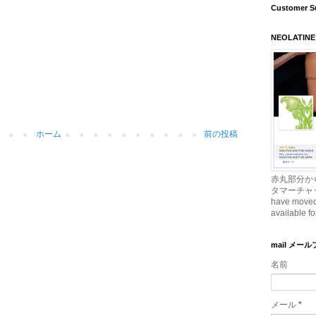
Customer S
NEOLATINE
ホーム
前の投稿
赤丸部分か
タマーチャッ
have moved t
available fo
mail メー
名前
メール
*