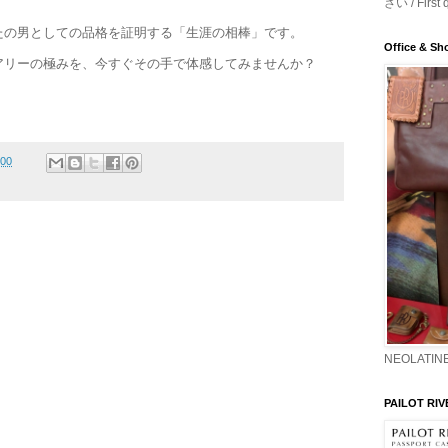
さい / First 
たの男としての品格を証明する「生涯の相棒」です。
Office & S
アリーの極みを、今すぐその手で体感してみませんか？
:00
NEOLATINE
PAILOT RIV