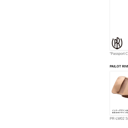
"Passport 
PAILOT RIV
PR-LW02 Se