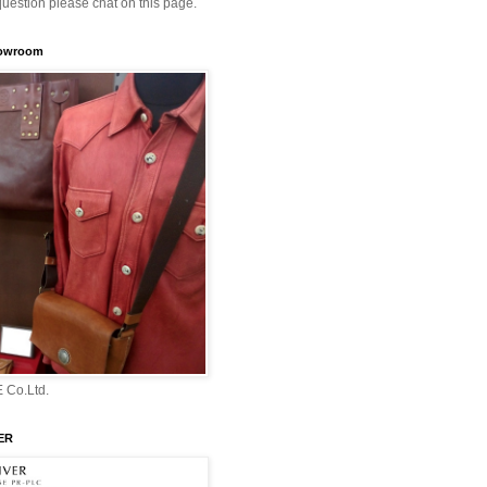
question please chat on this page.
howroom
 Co.Ltd.
ER