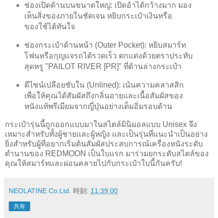
ช่องเปิดด้านบนขนาดใหญ่: เปิดอ้าได้กว้างมาก มอง
เห็นสิ่งของภายในชัดเจน หยิบกระเป๋าเงินหรือ
ของใช้ได้ทันใจ
ช่องกระเป๋าด้านหน้า (Outer Pocket): หยิบสมาร์ท
โฟนหรือกุญแจรถได้รวดเร็ว ตกแต่งด้วยตราประทับ
สุดหรู "PAILOT RIVER [PR]" ที่ด้านล่างกระเป๋า
ดีไซน์เปลือยซับใน (Unlined): เน้นความคลาสสิก
เพื่อให้คุณได้สัมผัสถึงกลิ่นอายและเนื้อสัมผัสของ
หนังแท้พรีเมียมจากญี่ปุ่นอย่างเต็มอิ่มรอบด้าน
กระเป๋ารุ่นนี้ถูกออกแบบมาในสไตล์มินิมอลแบบ Unisex จึง
เหมาะสำหรับทั้งผู้ชายและผู้หญิง และเป็นรุ่นที่แนะนำเป็นอย่าง
ยิ่งสำหรับผู้ที่อยากเริ่มต้นสัมผัสประสบการณ์เครื่องหนังระดับ
ตำนานของ REDMOON เป็นใบแรก มาร่วมยกระดับสไตล์ของ
คุณให้สมาร์ทและผ่อนคลายไปกับกระเป๋าใบนี้กันครับ!
NEOLATINE Co.Ltd.
時刻:
11:39:00
共有