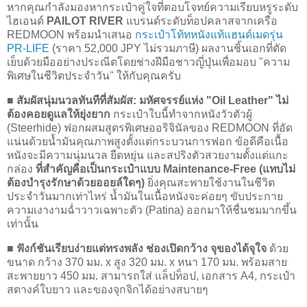
หากคุณกำลังมองหากระเป๋าคู่ใจที่ตอบโจทย์ความเรียบหรูระดับ
ไฮเอนด์
PAILOT RIVER
แบรนด์ระดับท็อปคลาสจากเครือ
REDMOON พร้อมนำเสนอ
กระเป๋าโท้ทหนังแท้แฮนด์เมดรุ่น
PR-LIFE
(ราคา 52,000 JPY ไม่รวมภาษี) ผลงานชิ้นเอกที่ตัด
เย็บด้วยมืออย่างประณีตโดยช่างฝีมือชาวญี่ปุ่นเพื่อมอบ "ความ
พิเศษในชีวิตประจำวัน" ให้กับคุณครับ
■ สัมผัสนุ่มนวลทันทีที่สัมผัส: มหัศจรรย์แห่ง "Oil Leather" ไม่
ต้องคอยดูแลให้ยุ่งยาก
กระเป๋าใบนี้ทำจากหนังวัวตัวผู้
(Steerhide) ฟอกผสมสูตรพิเศษออริจินัลของ REDMOON ที่อัด
แน่นด้วยน้ำมันคุณภาพสูงตั้งแต่กระบวนการฟอก ข้อดีคือเนื้อ
หนังจะมีความนุ่มนวล ยืดหยุ่น และสปริงตัวสวยงามตั้งแต่แกะ
กล่อง
ที่สำคัญคือเป็นกระเป๋าแบบ Maintenance-Free (แทบไม่
ต้องบำรุงรักษาด้วยออยล์ใดๆ)
ยิ่งคุณสะพายใช้งานในชีวิต
ประจำวันมากเท่าไหร่ น้ำมันในเนื้อหนังจะค่อยๆ ขับประกาย
ความเงางามฉ่ำวาวเฉพาะตัว (Patina) ออกมาให้ชื่นชมมากขึ้น
เท่านั้น
■ ฟังก์ชันเรียบง่ายแต่ทรงพลัง ช่องเปิดกว้าง จุของได้จุใจ
ด้วย
ขนาด กว้าง 370 มม. x สูง 320 มม. x หนา 170 มม. พร้อมสาย
สะพายยาว 450 มม. สามารถใส่ แล็ปท็อป, เอกสาร A4, กระเป๋า
สตางค์ใบยาว และของจุกจิกได้อย่างสบายๆ