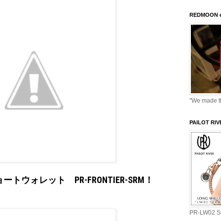
REDMOON e
"We made thi
PAILOT RI
ウォレット PR-FRONTIER-SRM！
PR-LW02 Se