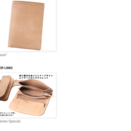
Case"
ER LW02
ries Special