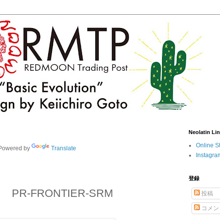
Neolatin Li
Online S
owered by
Translate
Instagra
登録
R-FRONTIER-SRM
投稿
コメン