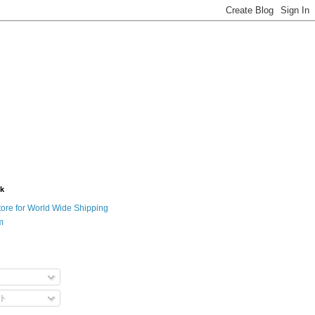
nk
tore for World Wide Shipping
m
ト