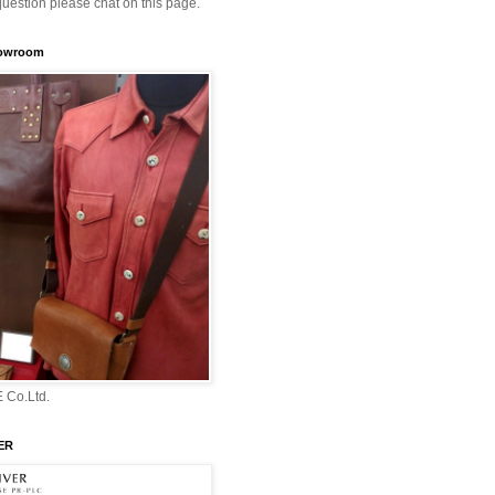
question please chat on this page.
howroom
 Co.Ltd.
ER