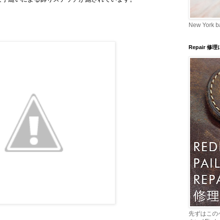
New York b
Repair 修
先ずはこの