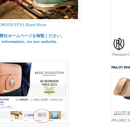
DMOON EPS1 Bland Movie
弊社ホームページを御覧ください。
 information, on our website.
"Passport 
PAILOT RIV
PR-LW02 Se