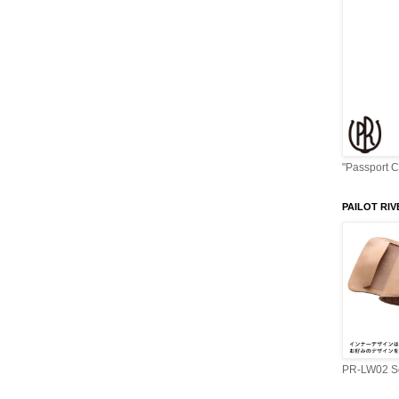
"Passport 
PAILOT RIV
PR-LW02 Se