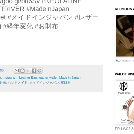
//goo.gl/bri6Sv #NEOLATINE
LOTRIVER #MadeInJapan
REDMOON e
 #Wallet #メイドインジャパン #レザー
 #経年変化 #お財布
"We made thi
:00
PAILOT RI
e
,
Instagram
,
Leather Bag
,
leather wallet
,
Made in Japan
,
財布
,
ハンドメイド
,
メイドインジャパン
,
革財布
PR-LW02 Se