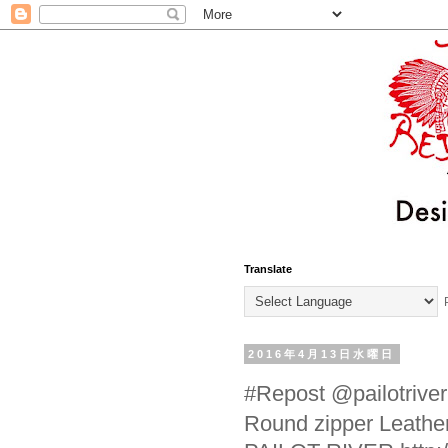
Translate
P
2016年4月13日水曜日
#Repost @pailotriv
Round zipper Leathe