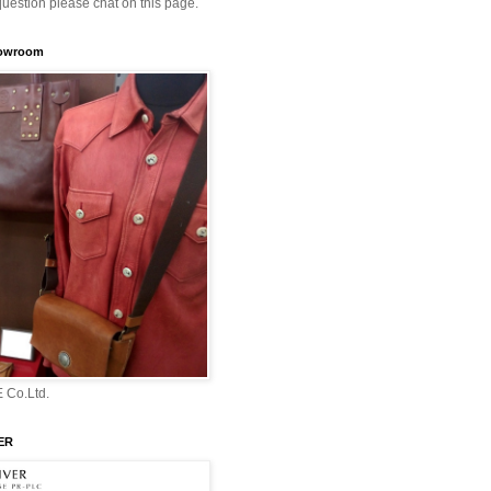
question please chat on this page.
howroom
 Co.Ltd.
ER