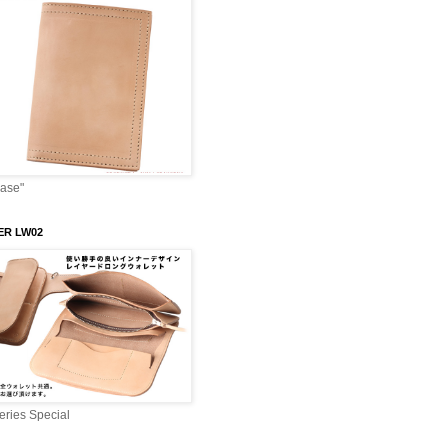
Case"
ER LW02
ries Special