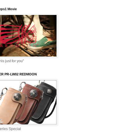
ps1 Movie
s just for you"
VER PR-LW02 REDMOON
ries Special