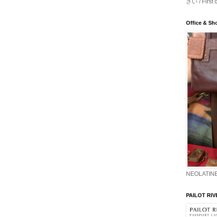
さい / First 
Office & S
NEOLATINE
PAILOT RIV