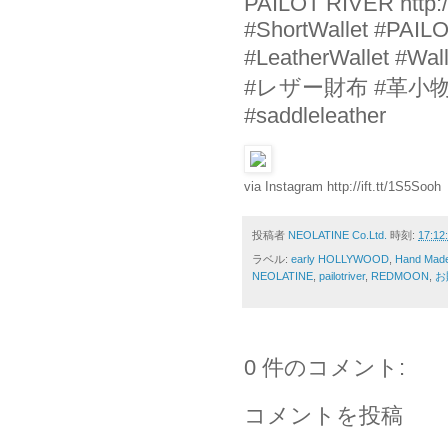
PAILOT RIVER http:
#ShortWallet #PAI
#LeatherWallet
#レザー財布 #革小物
#saddleleather
via Instagram http://ift.tt/1S5Sooh
投稿者
NEOLATINE Co.Ltd.
時刻:
17:12
ラベル:
early HOLLYWOOD
,
Hand Mad
NEOLATINE
,
pailotriver
,
REDMOON
,
お
0 件のコメント:
コメントを投稿