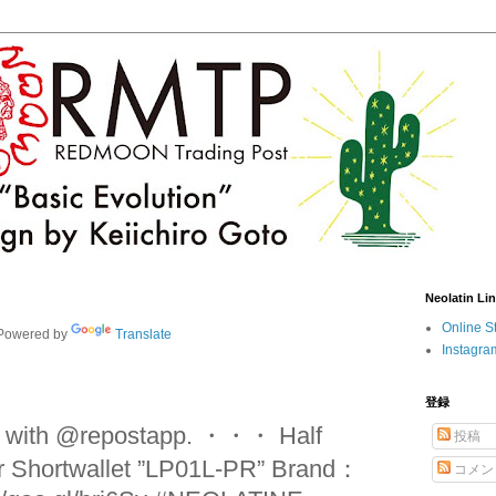
Neolatin Li
Online S
owered by
Translate
Instagra
登録
er with @repostapp. ・・・ Half
投稿
r Shortwallet ”LP01L-PR” Brand：
コメン