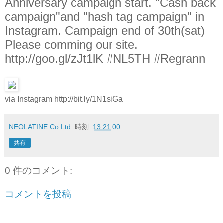
Anniversary campaign start. "Cash back
campaign"and "hash tag campaign" in
Instagram. Campaign end of 30th(sat)
Please comming our site.
http://goo.gl/zJt1lK #NL5TH #Regrann
via Instagram http://bit.ly/1N1siGa
NEOLATINE Co.Ltd.
時刻:
13:21:00
共有
0 件のコメント:
コメントを投稿