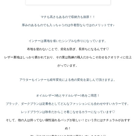
マチも高さもあるので収納力も抜群！！
厚みのあるものでも入っちゃうのは巾着型ならではのメリットです♪
インナーは裏地を省いたシンプルな作りになっています。
布地を使わないことで、劣化を防ぎ、長持ちになるんです♡
レザー裏地はしっかり磨かれており、その業は熟練の職人だからこそ出せるクオリティに仕上
がっています。
アウターもインナーも経年変化による色の変化を楽しんで頂けますよ。
オイルレザー3色とサドルレザー1色をご用意！
ブラック、ダークブランは定番色としてどんなファッションにも合わせやすいカラーです。
レッドブラウンは秋冬だからこそ着こなせるカラーになっています♡
そして、他の人は持ってない個性溢れるバッグが欲しい！という方にはナチュラルがおすす
め！