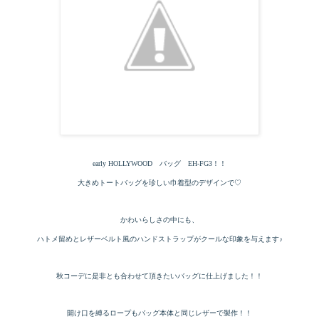
early HOLLYWOOD バッグ EH-FG3！！
大きめトートバッグを珍しい巾着型のデザインで♡
かわいらしさの中にも、
ハトメ留めとレザーベルト風のハンドストラップがクールな印象を与えます♪
秋コーデに是非とも合わせて頂きたいバッグに仕上げました！！
開け口を縛るロープもバッグ本体と同じレザーで製作！！