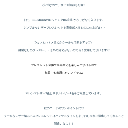
2穴式なので、サイズ調節も可能！
また、REDMOONのロッキングRM刻印がさりげなく入ります。
シンプルなレザーブレスレットを高級感あるものに仕上げます♪
Dカンとハトメ留めがクールな印象をアップ↑↑
縫製なしのブレスレットは糸の劣化がないので長く愛用して頂けます♡
ブレスレット全体で経年変化を楽しんで頂けるので
毎日でも着用したいアイテム♪
マレンマレザー3色とサドルレザー1色をご用意しています。
秋のコーデのワンポイントに♡
クールなレザー編みこみブレスレットはパンツスタイルをよりおしゃれに演出してくれること
間違いなし！！