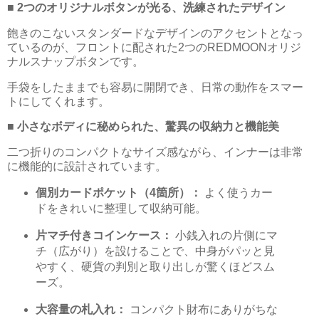
■ 2つのオリジナルボタンが光る、洗練されたデザイン
飽きのこないスタンダードなデザインのアクセントとなっ
ているのが、フロントに配された2つのREDMOONオリジ
ナルスナップボタンです。
手袋をしたままでも容易に開閉でき、日常の動作をスマー
トにしてくれます。
■ 小さなボディに秘められた、驚異の収納力と機能美
二つ折りのコンパクトなサイズ感ながら、インナーは非常
に機能的に設計されています。
個別カードポケット（4箇所）：
よく使うカー
ドをきれいに整理して収納可能。
片マチ付きコインケース：
小銭入れの片側にマ
チ（広がり）を設けることで、中身がパッと見
やすく、硬貨の判別と取り出しが驚くほどスム
ーズ。
大容量の札入れ：
コンパクト財布にありがちな