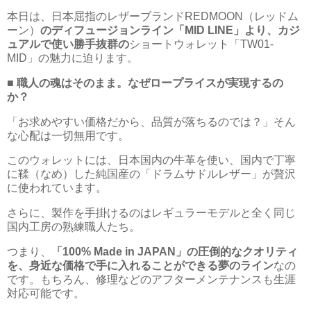
本日は、日本屈指のレザーブランドREDMOON（レッドム
ーン）
のディフュージョンライン「MID LINE」より、カジ
ュアルで使い勝手抜群の
ショートウォレット「TW01-
MID」の魅力に迫ります。
■ 職人の魂はそのまま。なぜロープライスが実現するの
か？
「お求めやすい価格だから、品質が落ちるのでは？」そん
な心配は一切無用です。
このウォレットには、日本国内の牛革を使い、国内で丁寧
に鞣（なめ）した純国産の「ドラムサドルレザー」が贅沢
に使われています。
さらに、製作を手掛けるのはレギュラーモデルと全く同じ
国内工房の熟練職人たち。
つまり、
「100% Made in JAPAN」の圧倒的なクオリティ
を、身近な価格で手に入れることができる夢のライン
なの
です。もちろん、修理などのアフターメンテナンスも生涯
対応可能です。