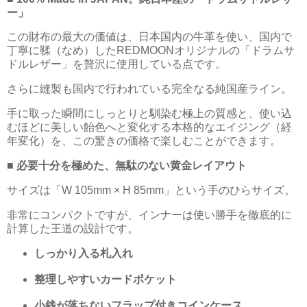
ー」
この財布の最大の価値は、日本国内の牛革を使い、国内で
丁寧に鞣（なめ）したREDMOONオリジナルの「ドラムサ
ドルレザー」を贅沢に使用している点です。
さらに縫製も国内で行われている完全なる純国産ライン。
手に取った瞬間にしっとりと馴染む極上の質感と、使い込
むほどに美しい飴色へと変化する本格的なエイジング（経
年変化）を、この驚きの価格で楽しむことができます。
■ 必要十分を極めた、無駄のない黄金レイアウト
サイズは「W 105mm × H 85mm」という手のひらサイズ。
非常にコンパクトですが、インナーは使い勝手を徹底的に
計算した王道の設計です。
しっかり入る札入れ
整理しやすいカードポケット
小銭が落ちないフラップ付きコインケース