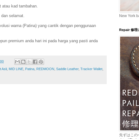
t atau kad tambahan.
 dan selamat.
New York b
olusi warna (Patina) yang cantik dengan penggunaan
Repair 修
pun premium anda hari ini pada harga yang pasti anda
:00
t Asli
,
MID LINE
,
Patina
,
REDMOON
,
Saddle Leather
,
Tracker Wallet
,
先ずはこの