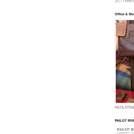
さい / First 
Office & S
NEOLATINE
PAILOT RIV