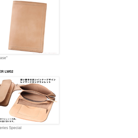
Case"
ER LW02
ries Special