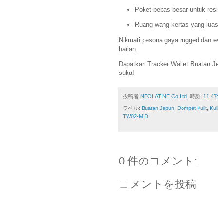
Poket bebas besar untuk resi
Ruang wang kertas yang luas
Nikmati pesona gaya rugged dan ev
harian.
Dapatkan Tracker Wallet Buatan Je
suka!
投稿者
NEOLATINE Co.Ltd.
時刻:
11:47
ラベル:
Buatan Jepun
,
Dompet Kulit
,
Kuli
TW02-MID
0 件のコメント:
コメントを投稿