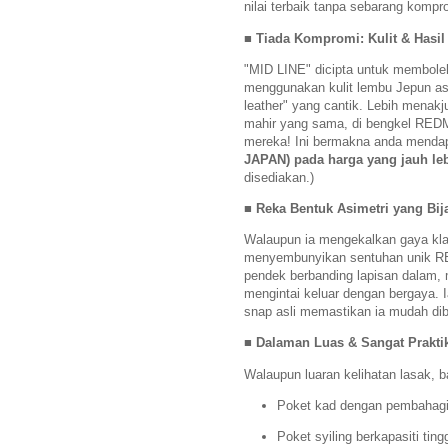
nilai terbaik tanpa sebarang kompr
■ Tiada Kompromi: Kulit & Hasi
"MID LINE" dicipta untuk membol
menggunakan kulit lembu Jepun as
leather" yang cantik. Lebih menakj
mahir yang sama, di bengkel RED
mereka! Ini bermakna anda menda
JAPAN) pada harga yang jauh leb
disediakan.)
■ Reka Bentuk Asimetri yang Bij
Walaupun ia mengekalkan gaya klas
menyembunyikan sentuhan unik RED
pendek berbanding lapisan dalam
mengintai keluar dengan bergaya. I
snap asli memastikan ia mudah dib
■ Dalaman Luas & Sangat Prakti
Walaupun luaran kelihatan lasak, 
Poket kad dengan pembahagi 
Poket syiling berkapasiti ting