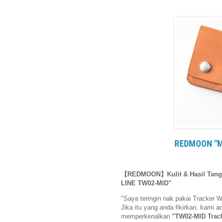
REDMOON "MI
【REDMOON】Kulit & Hasil Tangan 
LINE TW02-MID"
"Saya teringin nak pakai Tracker W
Jika itu yang anda fikirkan, kami 
memperkenalkan
"TW02-MID Track