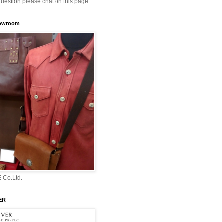
question please chat on this page.
howroom
 Co.Ltd.
ER