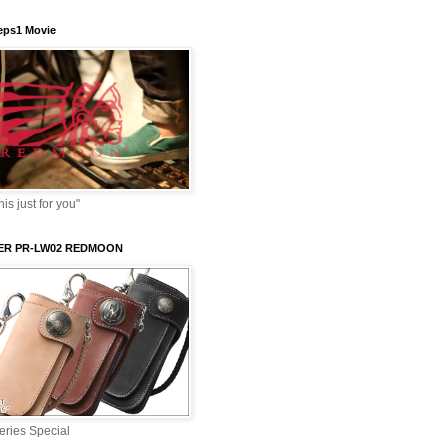
ps1 Movie
s just for you"
VER PR-LW02 REDMOON
ries Special