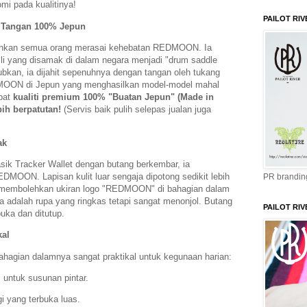
omi pada kualitinya!
PAILOT RIV
l Tangan 100% Jepun
ehkan semua orang merasai kehebatan REDMOON. Ia
li yang disamak di dalam negara menjadi "drum saddle
ubkan, ia dijahit sepenuhnya dengan tangan oleh tukang
MOON di Jepun yang menghasilkan model-model mahal
pat
kualiti premium 100% "Buatan Jepun" (Made in
ih berpatutan!
(Servis baik pulih selepas jualan juga
ak
ik Tracker Wallet dengan butang berkembar, ia
MOON. Lapisan kulit luar sengaja dipotong sedikit lebih
PR branding
, membolehkan ukiran logo "REDMOON" di bahagian dalam
a adalah rupa yang ringkas tetapi sangat menonjol. Butang
PAILOT RIV
uka dan ditutup.
kal
bahagian dalamnya sangat praktikal untuk kegunaan harian:
untuk susunan pintar.
gi yang terbuka luas.