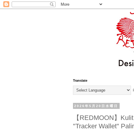
Translate
P
2026年5月20日水曜日
【REDMOON】Kulit & 
"Tracker Wallet" Pa