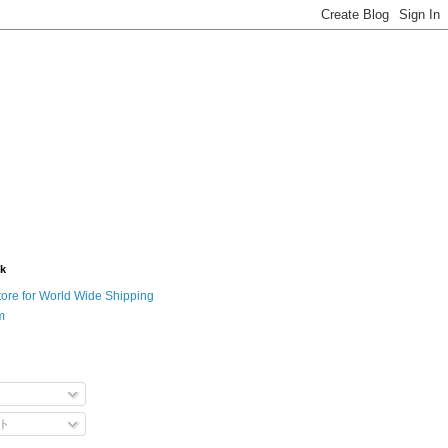
nk
tore for World Wide Shipping
m
ト