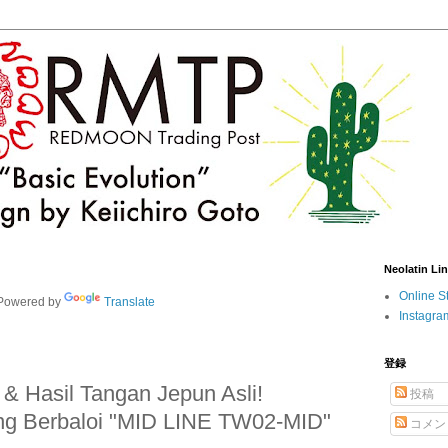
Neolatin Li
Online S
owered by
Translate
Instagra
登録
Hasil Tangan Jepun Asli!
投稿
ling Berbaloi "MID LINE TW02-MID"
コメン