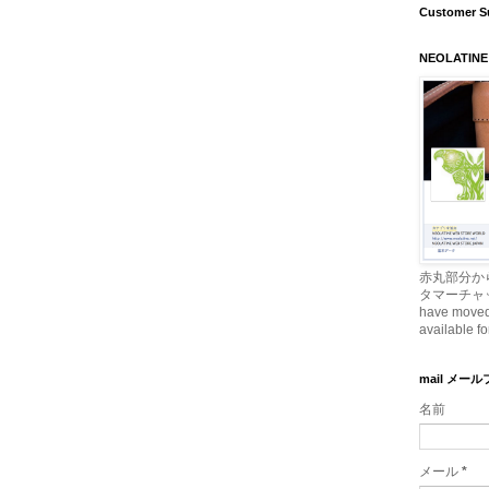
Customer S
NEOLATINE
赤丸部分か
タマーチャッ
have moved t
available fo
mail メー
名前
メール
*