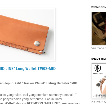
REDMOON e
"We made thi
PAILOT RI
D LINE" Long Wallet TW02-MID
Jepun Asli! "Tracker Wallet" Paling Berbaloi "MID
allet yang tulen, tapi yang premium semuanya mahal..."
ada penyelesaian yang sempurna. Hari ini kami
PR-LW02 Se
er Wallet"
dari siri
REDMOON "MID LINE"
, menawarkan